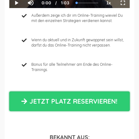
0:00
/
1:03
1x
Current
Duration
Loaded
:
Play
Mute
Playback
Fullscre
Time
0.00%
Rate
Außerdem zeige ich dir im Online-Training wieviel Du
mit den einzelnen Strategien verdienen kannst.
Wenn du aktuell und in Zukunft gewappnet sein willst,
darfst du das Online-Training nicht verpassen.
Bonus für alle Teilnehmer am Ende des Online-
Trainings.
JETZT PLATZ RESERVIEREN!
BEKANNT AUS: