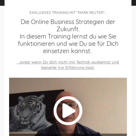
utm_source=taboola&utm_medium=referral
EXKLUSIVES TRAINING MIT "MARK REUTER"…
Die Online Business Strategien der
Zukunft.
In diesem Training lernst du wie Sie
funktionieren und wie Du sie für Dich
einsetzen kannst.
...sogar wenn Du dich nicht mit Technik auskennst und
keinerlei Vor E
rfahrung hast.