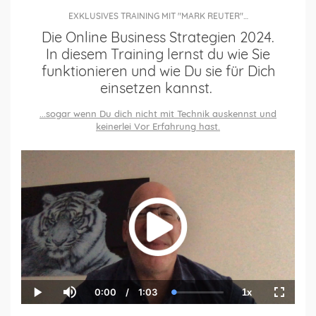
EXKLUSIVES TRAINING MIT "MARK REUTER"…
Die Online Business Strategien 2024.
In diesem Training lernst du wie Sie
funktionieren und wie Du sie für Dich
einsetzen kannst.
...sogar wenn Du dich nicht mit Technik auskennst und
keinerlei Vor E
rfahrung hast.
0:00
/
1:03
1x
Current
Duration
Loaded
:
Play
Mute
Playback
Fullscre
Time
0.00%
Rate